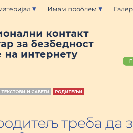
материјал
Имам проблем
Галер
ионални контакт
ар за безбедност
 на интернету
П
 ТЕКСТОВИ И САВЕТИ
РОДИТЕЉИ
одитељ треба да зн