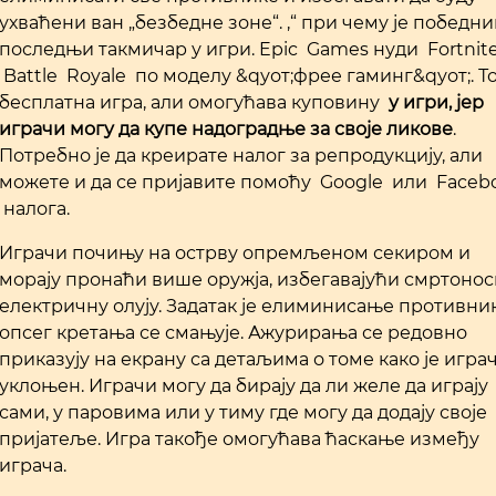
ухваћени ван „безбедне зоне“. ,“ при чему је победни
последњи такмичар у игри. Epic Games нуди Fortnit
Battle Royale по моделу &qуот;фрее гаминг&qуот;. То
бесплатна игра, али омогућава куповину
у игри, јер
играчи могу да купе надоградње за своје ликове
.
Потребно је да креирате налог за репродукцију, али
можете и да се пријавите помоћу Google или Faceb
налога.
Играчи почињу на острву опремљеном секиром и
морају пронаћи више оружја, избегавајући смртонос
електричну олују. Задатак је елиминисање противник
опсег кретања се смањује. Ажурирања се редовно
приказују на екрану са детаљима о томе како је игра
уклоњен. Играчи могу да бирају да ли желе да играју
сами, у паровима или у тиму где могу да додају своје
пријатеље. Игра такође омогућава ћаскање између
играча.