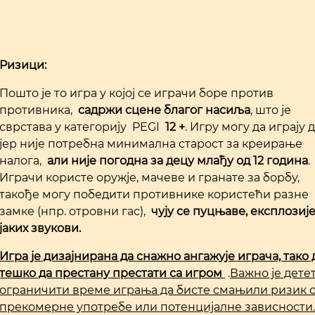
Ризици:
Пошто је то игра у којој се играчи боре против
противника,
садржи сцене благог насиља
, што је
сврстава у категорију PEGI
12 +
. Игру могу да играју 
јер није потребна минимална старост за креирање
налога,
али није погодна за децу млађу од 12 година
.
Играчи користе оружје, мачеве и гранате за борбу,
такође могу победити противнике користећи разне
замке (нпр. отровни гас),
чују се пуцњаве, експлозије
јаких звукови
.
Игра је дизајнирана да снажно ангажује играча, тако д
тешко да престану престати са игром
.
Важно је дете
ограничити време играња да бисте смањили ризик 
прекомерне употребе или потенцијалне зависности