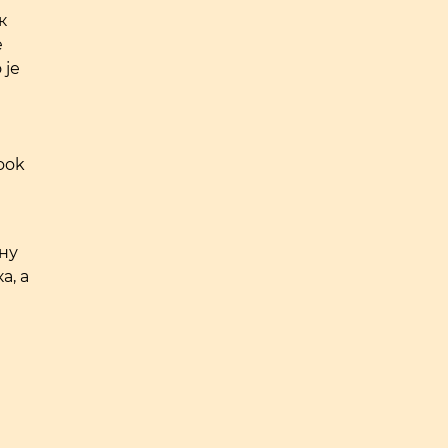
к
e
 је
ook
ну
а, а
ч