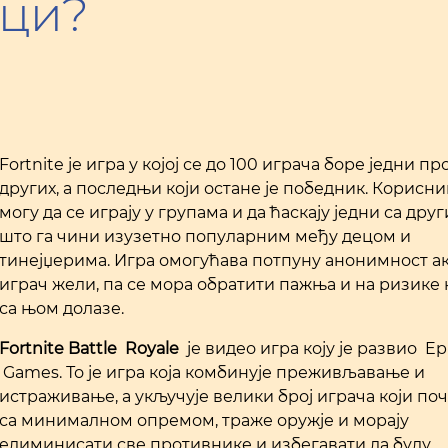
ици?
Fortnite је игра у којој се до 100 играча боре једни пр
других, а последњи који остане је победник. Корисн
могу да се играју у групама и да ћаскају једни са друг
што га чини изузетно популарним међу децом и
тинејџерима. Игра омогућава потпуну анонимност ак
играч жели, па се мора обратити пажња и на ризике 
са њом долазе.
Fortnite Battle
Royale
је видео игра коју је развио Ep
Games. То је игра која комбинује преживљавање и
истраживање, а укључује велики број играча који по
са минималном опремом, траже оружје и морају
елиминисати све противнике и избегавати да буду