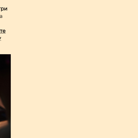
гри
ра
те
у