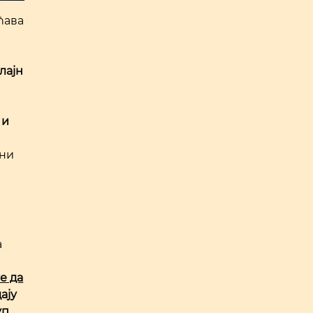
ћава
лајн
 и
ени
и
а
е да
ају
уп