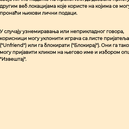
другим веб локацијама које користе на којима се мог
пронаћи њихови лични подаци.
У случају узнемиравања или неприкладног говора,
корисници могу уклонити играча са листе пријатељ
("
Unfriend
") или га блокирати ("Блокирај"). Они га так
могу пријавити кликом на његово име и избором оп
"Извештај".