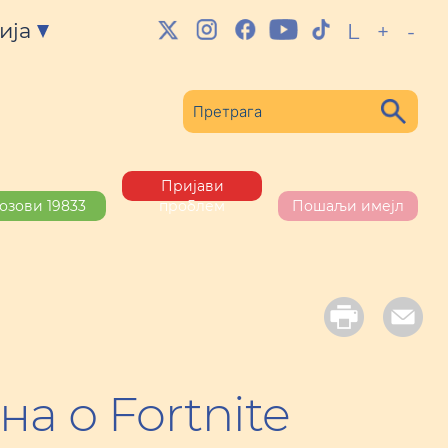
ија
L
+
-
Пријави
озови 19833
проблем
Пошаљи имејл
а о Fortnite