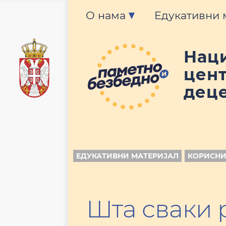
О нама
Едукативни 
Нац
цент
деце
ЕДУКАТИВНИ МАТЕРИЈАЛ
КОРИСНИ
Шта сваки р