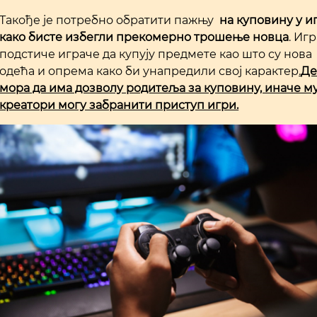
Такође је потребно обратити пажњу
на куповину у и
како бисте избегли прекомерно трошење новца
. Иг
подстиче играче да купују предмете као што су нова
одећа и опрема како би унапредили свој карактер
.
Де
мора да има дозволу родитеља за куповину, иначе м
креатори могу забранити приступ игри.