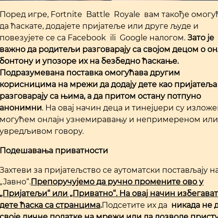
Поред игре, Fortnite Battle Royale вам такође омогу
да ћаскате, додајете пријатеље или друге људе и
повезујете се са Facebook ili Google налогом.
Зато је
важно да родитељи разговарају са својом децом о он
бонтону и упозоре их на безбедно ћаскање.
Подразумевана поставка омогућава другим
корисницима на мрежи да додају дете као пријатеља
разговарају са њима, а да притом остану потпуно
анонимни
. На овај начин деца и тинејџери су излож
могућем онлајн узнемиравању и непримереном ил
увредљивом говору.
Подешавања приватности
Захтеви за пријатељство се аутоматски постављају н
„Јавно“.
Препоручујемо да ручно промените ово у
„Пријатељи“ или „Приватно“. На овај начин избегават
дете ћаска са странцима
.
Подсетите их да
никада не д
своје личне податке на мрежи или да дозволе прист