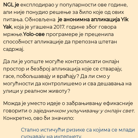
NGL је
експлодирао у популарности ове године,
али није понудио решење за било које од ових
питања. Обновљена
је анонимна апликација Yik
Yak
, која је угашена 2017. године због говора
мржње.
Yоlo-ове
програмере је преценила
способност апликације да препозна штетан
садржај.
Да ли је уопште могуће контролисати онлајн
простор и безброј апликација које се стварају,
гасе, побољшавају и враћају? Да ли смо у
могућности да контролишемо и сва дешавања на
улици у реалном животу?
Можда је уместо идеје о забрањивању ефикасније
говорити о
заједничком укључивању у онлајн свет
.
Конкретно, ово би значило:
Стално истичући ризике са којима се млади
суочавају на интернету.