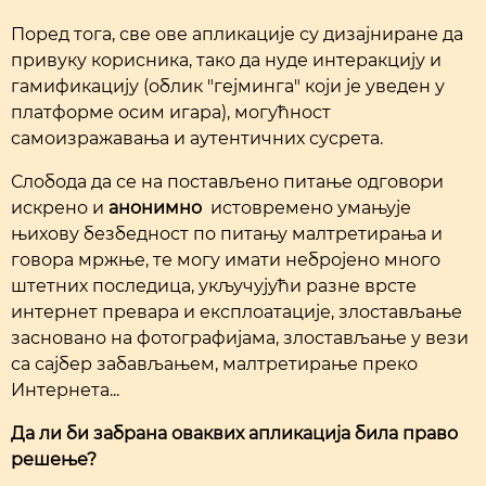
Поред тога, све ове апликације су дизајниране да
привуку корисника, тако да нуде интеракцију и
гамификацију (облик "гејминга" који је уведен у
платформе осим игара), могућност
самоизражавања и аутентичних сусрета.
Слобода да се на постављено питање одговори
искрено и
анонимно
истовремено умањује
њихову безбедност по питању малтретирања и
говора мржње, те могу имати небројено много
штетних последица, укључујући разне врсте
интернет превара и експлоатације, злостављање
засновано на фотографијама, злостављање у вези
са сајбер забављањем, малтретирање преко
Интернета...
Да ли би забрана оваквих апликација била право
решење?