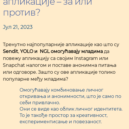
апликације – за или
против?
Јул 21, 2023
Тренутно најпопуларније апликације као што су
Sendit
,
YOLO и NGL омогућавају младима
да
повежу апликацију са својим Instagram или
Snapchat налогом и поставе анонимна питања
или одговоре. Зашто су ове апликације толико
популарне међу младима?
Oмогућавају комбиновање личног
откривања и анонимности, што је само по
себи привлачно.
Они се виде као облик личног идентитета.
То је такође простор за креативност,
експериментисање и повезаност.